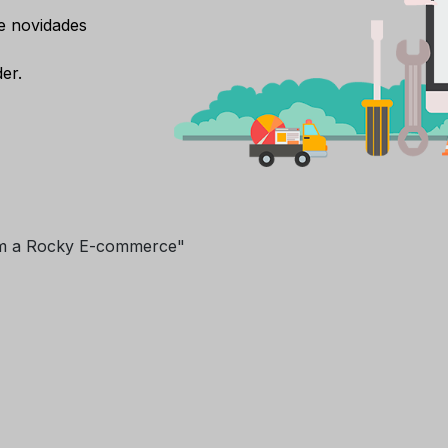
e novidades
er.
m a Rocky E-commerce"