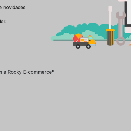
e novidades
er.
m a Rocky E-commerce"