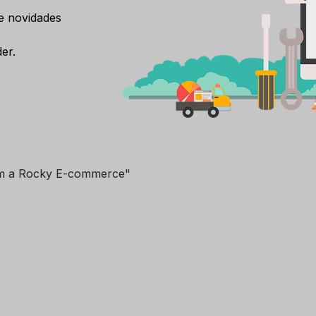
e novidades
er.
m a Rocky E-commerce"