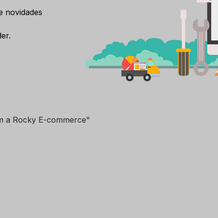
e novidades
er.
m a Rocky E-commerce"