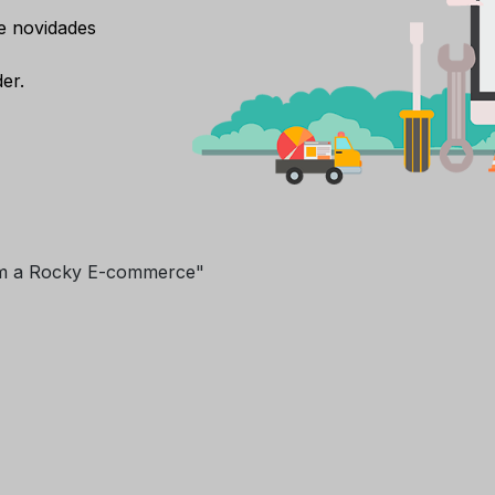
e novidades
er.
m a Rocky E-commerce"