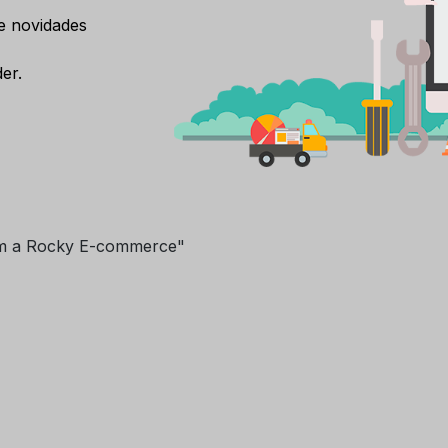
e novidades
er.
m a Rocky E-commerce"