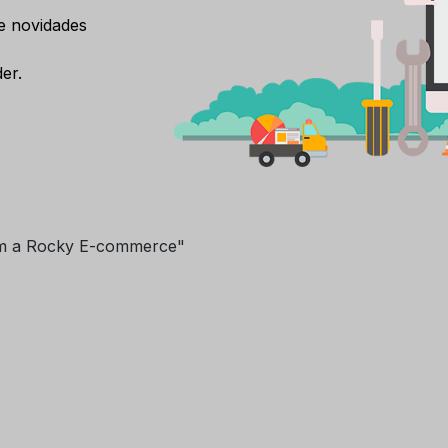
e novidades
er.
m a Rocky E-commerce"