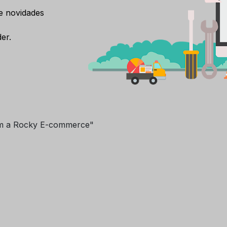
e novidades
er.
m a Rocky E-commerce"