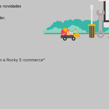
e novidades
er.
m a Rocky E-commerce"