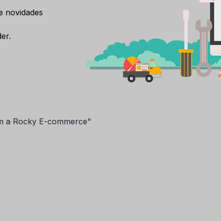
e novidades
er.
m a Rocky E-commerce"