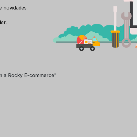
e novidades
er.
m a Rocky E-commerce"