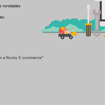
e novidades
er.
m a Rocky E-commerce"