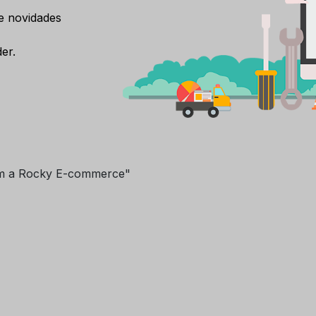
e novidades
er.
m a Rocky E-commerce"