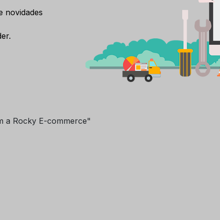
e novidades
er.
m a Rocky E-commerce"