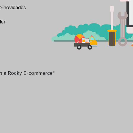
e novidades
er.
m a Rocky E-commerce"