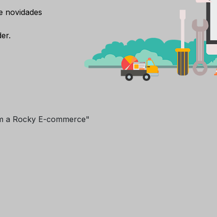
e novidades
er.
m a Rocky E-commerce"