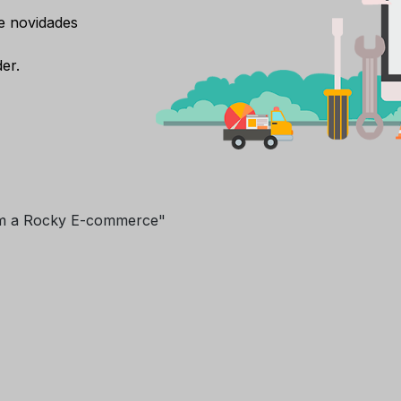
e novidades
er.
m a Rocky E-commerce"