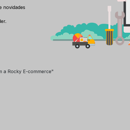
e novidades
er.
m a Rocky E-commerce"